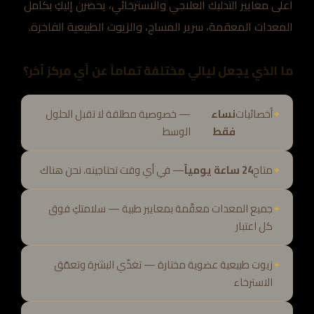
أعلى معايير التدليك العلاجي والاسترخائي، يحضرن إليكِ بكامل
المعدات المعقمة، سرير المساج، والزيوت الطبيعية الفاخرة.
ما الذي يجعل ليالي مختلفة تماماً عن أي مركز آخر؟
أخصائيات
نساء
— خصوصية مطلقة لا تقبل الحلول
فقط
الوسط
متاح
24 ساعة يومياً
— في أي وقت تحتاجينه، نحن هناك
جميع المعدات معقّمة بمعايير طبية — سلامتكِ فوق
كل اعتبار
زيوت طبيعية عضوية مختارة — تغذّي البشرة وتعمّق
الاسترخاء