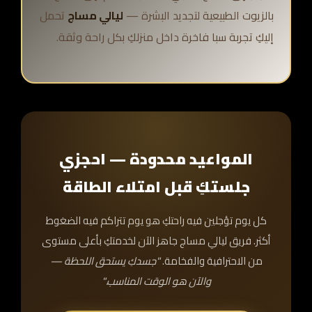
بالزيوت الطبيعية لتجديد البشرة —
ليالي مساج
تحمل
إليكِ تجربة سبا فاخرة داخل منزلكِ بكل راحة وثقة.
المواعيد محدودة — احجزي
جلستكِ قبل امتلاء الطاقة
كل يوم تؤجلين فيه راحتكِ هو يوم تتراكم فيه الضغوط
أكثر. فريق ليالي مساج جاهز الآن لخدمتكِ بأعلى مستوى
من الاحترافية والفخامة.
"جسدكِ يستحق اللحظة —
والآن هو الوقت المناسب."