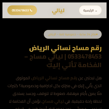
ليالي
→ الرئيسية
📞 0533478453
متاح 24 ساعة – خصوصية تامة – الرياض
رقم مساج نسائي الرياض
0533478453 | ليالي مساج –
الفخامة تأتي إليكِ
هل تبحثين عن
رقم مساج نسائي الرياض
الموثوق
الذي يأتي إليكِ في منزلكِ بكل احترافية وخصوصية؟ كثيرات
منّا يمرن بأيام مرهقة، ضغوط لا تتوقف، وجسد يستحق
لحظة راحة حقيقية. في
ليالي مساج
، نؤمن أن الفخامة لا