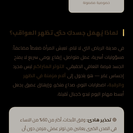
خصوصية مضمونة
لماذا يُهمَل جسدكِ حتى تظهر العواقب؟
في مدينة الرياض التي لا تنام، تعيش المرأة ضغطاً مضاعفاً:
مسؤوليات أسرية، عمل متواصل، إيقاع يومي سريع لا يمنح
الجسد فرصة التعافي الحقيقي.
التوتر المتراكم
ليس مجرد
إحساس عابر — هو يتحول إلى
آلام مزمنة في الظهر
والرقبة
، اضطرابات النوم، صداع متكرر، وإرهاق عميق يجعل
أبسط مهام اليوم تبدو كجبال ثقيلة.
🔴
تحذير هادئ:
وفق الأبحاث، أكثر من 60% من النساء
في المدن الكبرى يعانين من توتر عضلي مزمن دون أن