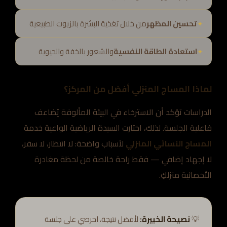
تحسين المظهر
من خلال تغذية البشرة بالزيوت الطبيعية
استعادة الطاقة النفسية
والشعور بالخفة والحيوية
لماذا المساج المنزلي أفضل من المركز؟
الدراسات تؤكد أن الاسترخاء في البيئة المألوفة يُضاعف
فاعلية الجلسة. لذلك، اختارت السيدة الرياضية الواعية خدمة
المساج النسائي المنزلي
لأسباب واضحة: لا انتظار، لا سفر،
لا إجهاد إضافي — فقط راحة خالصة من لحظة مغادرة
الأخصائية منزلكِ.
💡
نصيحة الخبيرة:
لأفضل نتيجة، احرصي على جلسة