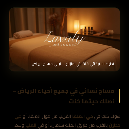
تدليك استرخائي فاخر في منزلكِ – ليالي مساج الرياض
مساج نسائي في جميع أحياء الرياض –
نصلكِ حيثما كنتِ
سواء كنتِ في
حي الملقا
القريب من مول الملقا، أو
حي
حطين
بالقرب من طريق الملك سلمان، أو في
العليا
وسط