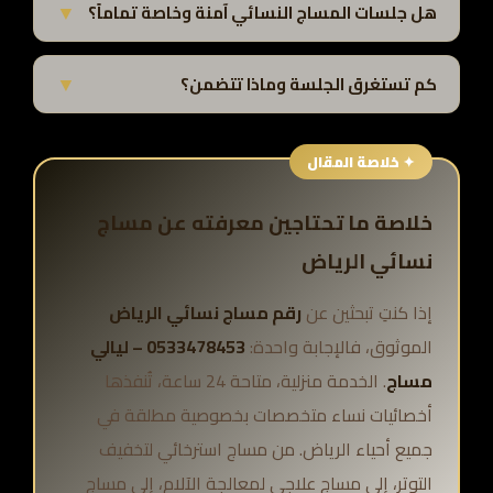
▼
ذلك العطل الرسمية وعطلة نهاية الأسبوع.
هل جلسات المساج النسائي آمنة وخاصة تماماً؟
نعم تماماً
. جميع أخصائياتنا نساء متخصصات، تصلن إليكِ
▼
بمعدات معقمة ومعايير احترافية عالية. خصوصيتكِ خط أحمر لا
كم تستغرق الجلسة وماذا تتضمن؟
يُتجاوز أبداً.
تتراوح الجلسة بين 60 دقيقة وساعتين حسب النوع المختار.
تشمل الجلسة سرير مساج مريح، زيوت طبيعية، وأدوات معقمة
يحضرها فريقنا كاملاً.
خلاصة ما تحتاجين معرفته عن مساج
نسائي الرياض
إذا كنتِ تبحثين عن
رقم مساج نسائي الرياض
الموثوق، فالإجابة واحدة:
0533478453 – ليالي
مساج
. الخدمة منزلية، متاحة 24 ساعة، تُنفذها
أخصائيات نساء متخصصات بخصوصية مطلقة في
جميع أحياء الرياض. من مساج استرخائي لتخفيف
التوتر، إلى مساج علاجي لمعالجة الآلام، إلى مساج