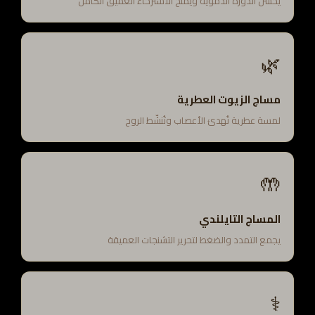
يحسّن الدورة الدموية ويمنح الاسترخاء العميق الكامل
🌿
مساج الزيوت العطرية
لمسة عطرية تُهدئ الأعصاب وتُنشّط الروح
🤲
المساج التايلندي
يجمع التمدد والضغط لتحرير التشنجات العميقة
⚕️