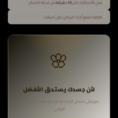
تصل الأخصائية خلال
45 دقيقة
من لحظة الاتصال
تغطية جميع أحياء الرياض دون استثناء
🌸
لأن جسدكِ يستحق الأفضل
مع ليالي مساج، الراحة لم تعد رفاهية — هي حقكِ
اليومي