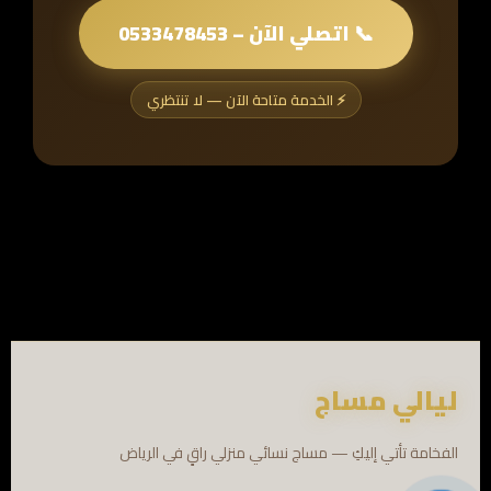
📞 اتصلي الآن – 0533478453
⚡ الخدمة متاحة الآن — لا تنتظري
ليالي مساج
الفخامة تأتي إليكِ — مساج نسائي منزلي راقٍ في الرياض