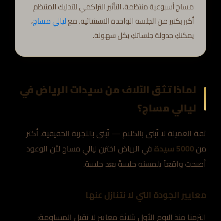
مساج أسبوعية منتظمة. التأثير التراكمي للتدليك المنتظم
أكبر بكثير من الجلسة الواحدة الاستثنائية. مع
ليالي مساج
،
يمكنكِ جدولة جلساتكِ بكل سهولة.
لماذا تثق الآلاف من سيدات الرياض في
ليالي مساج؟
ثقة العميلة لا تُبنى بالكلام — تُبنى بالتجربة الحقيقية. أكثر
من
5000 سيدة
في الرياض اخترن ليالي مساج لأن الوعود
أصبحت واقعاً يلمسنه جلسةً بعد جلسة.
معايير الجودة التي لا نتنازل عنها
التزمنا منذ اليوم الأول بثلاثة معايير لا تقبل المساومة: