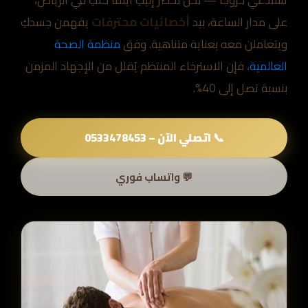
تستدعي خروجاً — نحن نحضر إليكِ أينما كنتِ في الرياض،
على مدار الساعة، بيد
أخصائيات محترفات
يفهمن جسدكِ
ويتعاملن معه بعناية متناهية. وفق
منظمة الصحة
العالمية
، فإن الاسترخاء المنتظم يُقلل من الإجهاد المزمن
بنسبة تصل إلى 40%.
📞 اتصلي الآن – 0533478453
💬 واتساب فوري