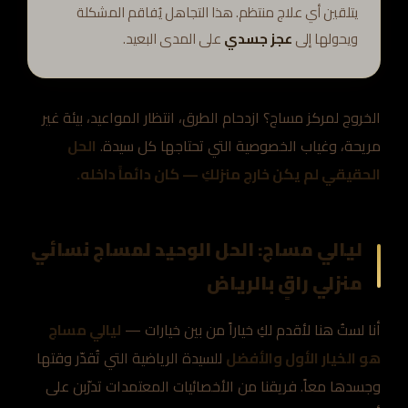
يتلقين أي علاج منتظم. هذا التجاهل يُفاقم المشكلة
ويحولها إلى
عجز جسدي
على المدى البعيد.
الخروج لمركز مساج؟ ازدحام الطرق، انتظار المواعيد، بيئة غير
مريحة، وغياب الخصوصية التي تحتاجها كل سيدة.
الحل
الحقيقي لم يكن خارج منزلكِ — كان دائماً داخله.
ليالي مساج: الحل الوحيد لمساج نسائي
منزلي راقٍ بالرياض
أنا لستُ هنا لأقدم لكِ خياراً من بين خيارات —
ليالي مساج
هو الخيار الأول والأفضل
للسيدة الرياضية التي تُقدّر وقتها
وجسدها معاً. فريقنا من الأخصائيات المعتمدات تدرّبن على