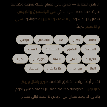
الرياض التجارية — فريق ليالي مساج يصلكِ بسرعة وكفاءة
عالية. كما نخدم السيدات في
حي الياسمين والنرجس
شمال الرياض، و
حي الشفاء والعزيزية
جنوباً، و
السلي
والنسيم
شرقاً.
الملقا
حطين
العليا
الياسمين
النرجس
الصحافة
العقيق
السليمانية
الشفاء
العزيزية
السلي
النسيم
ظهرة لبن
المربع
الملز
برج رافال
ريتز كارلتون
العريجاء
نخدم أيضاً نزيلات الفنادق الفاخرة كـ
برج رافال وريتز
كارلتون
، بخصوصية مطلقة ومعايير تعقيم خمس نجوم.
بالتالي، لا يوجد مكان في الرياض لا تصله ليالي مساج.