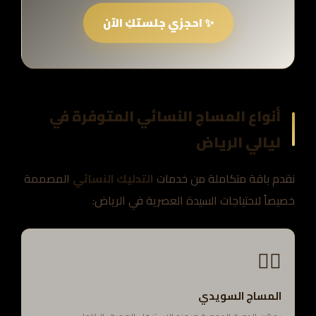
✨ احجزي جلستكِ الآن
أنواع المساج النسائي المتوفرة في
ليالي الرياض
نقدم باقة متكاملة من خدمات
التدليك النسائي
المصممة
خصيصاً لاحتياجات السيدة العصرية في الرياض:
💆‍♀️
المساج السويدي