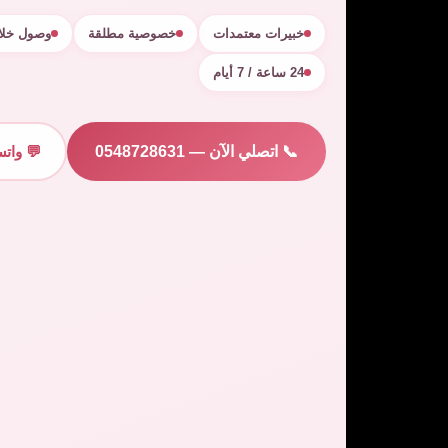
خبيرات معتمدات
خصوصية مطلقة
وصول خلال 30 د
24 ساعة / 7 أيام
📞 اتصلي الآن — 0548728631
💬 وات