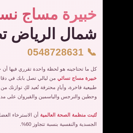
خبيرة مساج نسا
شمال الرياض تص
📞 0548728631
كل ما تحتاجينه هو لحظة واحدة تقرري فيها أن
خبيرة مساج نسائي
من ليالي تصل بابك في دقائ
طبيعية فاخرة، وأيادٍ محترفة تُعيد لكِ توازنك 
وحطين والنرجس والياسمين والقيروان على مدار
تُثبت منظمة الصحة العالمية
أن الاسترخاء العضل
الجسدية والنفسية بنسبة تتجاوز 60%.