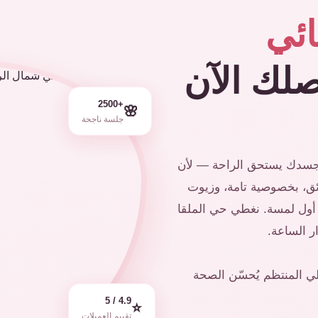
ئي
لك الآن
+2500
🌸
جلسة ناجحة
 جسدك يستحق الراحة — لأن
ق، بخصوصية تامة، وزيوت
من أول لمسة. نغطي حي الملقا
 الساعة.
ي المنتظم يُحسّن الصحة
4.9 / 5
⭐