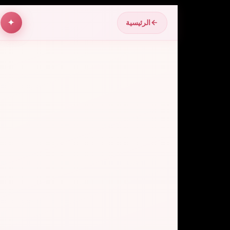
ل
✦
الرئيسية
خ