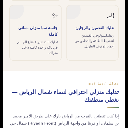
✨
🦶
تدليك القدمين والرجلين
جلسة سبا منزلي نسائي
كاملة
ريفليكسولوجي القدمين
لتنشيط الطاقة والتخلص من
تدليك + تقشير + قناع الجسم
إجهاد الوقوف الطويل.
في باقة واحدة كاملة داخل
منزلك.
نصلك أينما كنتِ
تدليك منزلي احترافي لنساء شمال الرياض —
نغطي منطقتك
إذا كنتِ تقطنين بالقرب من
الرياض بارك
على طريق الأمير محمد
بن سلمان، أو قريبًا من
واجهة الرياض (Riyadh Front)
شمال حي