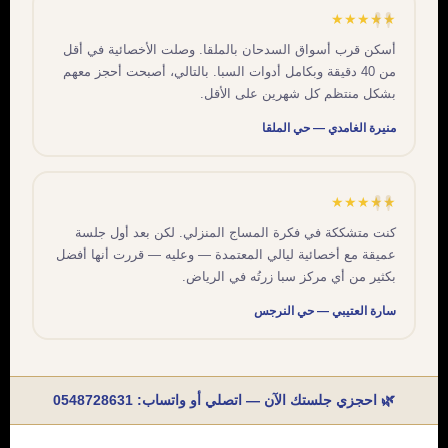
★★★★★
أسكن قرب أسواق السدحان بالملقا. وصلت الأخصائية في أقل
من 40 دقيقة وبكامل أدوات السبا. بالتالي، أصبحت أحجز معهم
بشكل منتظم كل شهرين على الأقل.
منيرة الغامدي — حي الملقا
★★★★★
كنت متشككة في فكرة المساج المنزلي. لكن بعد أول جلسة
عميقة مع أخصائية ليالي المعتمدة — وعليه — قررت أنها أفضل
بكثير من أي مركز سبا زرتُه في الرياض.
سارة العتيبي — حي النرجس
🌿 احجزي جلستك الآن — اتصلي أو واتساب:
0548728631