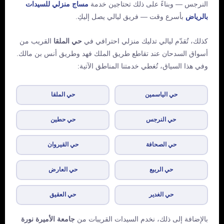
النرجس — وبناءً على ذلك تحتاجين خدمة
مساج منزلي للسيدات
بالرياض
بأسرع وقت — فريق ليالي يصل إليكِ.
كذلك، تُقدّم ليالي تدليك منزلي احترافي في
حي الملقا
القريب من
أسواق السدحان عند تقاطع طريق الملك فهد وطريق أنس بن مالك.
وفي هذا السياق، تُغطي خدمتنا المناطق الآتية:
حي الياسمين
حي الملقا
حي النرجس
حي حطين
حي الصحافة
حي القيروان
حي الربيع
حي العارض
حي الغدير
حي العقيق
بالإضافة إلى ذلك، نخدم السيدات القريبات من
جامعة الأميرة نورة