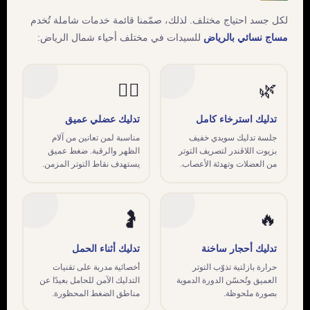
لكل جسد احتياج مختلف. لذلك، صمّمنا قائمة خدمات شاملة تُخدم
مساج نسائي بالرياض
للسيدات في مختلف أحياء شمال الرياض:
💆‍♀️
🌿
تدليك استرخاء كامل
تدليك عضلي عميق
جلسة تدليك سويدي خفيف
مناسبة لمن تعانين من آلام
بزيوت اللاڤندر لتصريف التوتر
الظهر والرقبة. ضغط عميق
من العضلات وتهدئة الأعصاب.
يستهدف نقاط التوتر المزمن.
🤰
🔥
تدليك أحجار ساخنة
تدليك أثناء الحمل
حرارة بازلتية تذوّب التوتر
أخصائية مدربة على تقنيات
العميق وتُحسّن الدورة الدموية
التدليك الآمن للحامل بعيدًا عن
بصورة ملحوظة.
مناطق الضغط المحظورة.