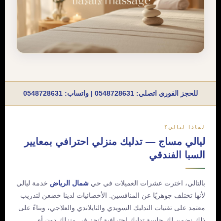
للحجز الفوري اتصلي:
0548728631
| واتساب:
0548728631
لماذا ليالي؟
ليالي مساج — تدليك منزلي احترافي بمعايير
السبا الفندقي
بالتالي، اخترت عشرات العميلات في حي
شمال الرياض
خدمة ليالي
لأنها تختلف جوهريًا عن المنافسين. الأخصائيات لدينا خضعن لتدريب
معتمد على تقنيات التدليك السويدي والتايلاندي والعلاجي، وبناءً على
ذلك نضمن لكِ جلسة تدليك احترافية تُنجز في منزلك دون أي