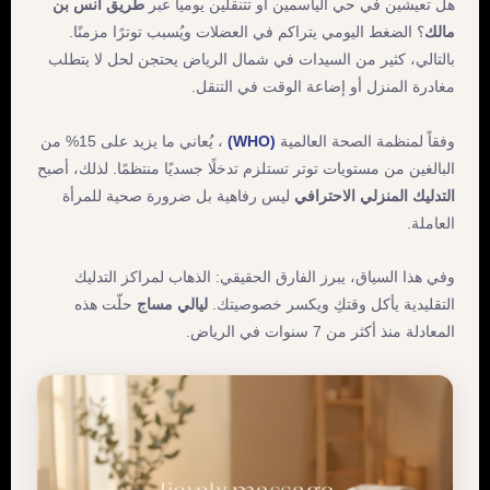
هل تعيشين في حي الياسمين أو تتنقلين يومياً عبر
طريق أنس بن
مالك
؟ الضغط اليومي يتراكم في العضلات ويُسبب توترًا مزمنًا.
بالتالي، كثير من السيدات في شمال الرياض يحتجن لحل لا يتطلب
مغادرة المنزل أو إضاعة الوقت في التنقل.
وفقاً لمنظمة الصحة العالمية
(WHO)
، يُعاني ما يزيد على 15% من
البالغين من مستويات توتر تستلزم تدخلًا جسديًا منتظمًا. لذلك، أصبح
التدليك المنزلي الاحترافي
ليس رفاهية بل ضرورة صحية للمرأة
العاملة.
وفي هذا السياق، يبرز الفارق الحقيقي: الذهاب لمراكز التدليك
التقليدية يأكل وقتكِ ويكسر خصوصيتك.
ليالي مساج
حلّت هذه
المعادلة منذ أكثر من 7 سنوات في الرياض.