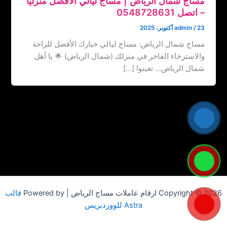
مساج شمال الرياض | مساج ليالي الأفضل منزلياً
– اتصل ‏‪0548728631
23 أكتوبر، 2025
/
admin
مساج شمال الرياض: مساج ليالي خيارك الأفضل للراحة
والاسترخاء الفاخر في منزلك (شمال الرياض) 🌟 يا أهل
شمال الرياض… تعبتوا […]
Copyright © 2026 ارقام عاملات مساج الرياض | Powered by
قالب
Astra للووردبريس