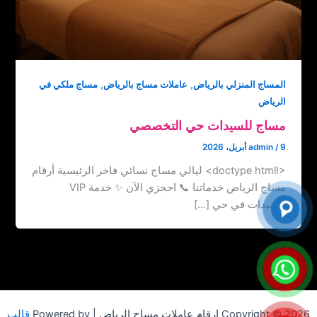
,
,
المساج المنزلي بالرياض
عاملات مساج بالرياض
مساج ملكي في
الرياض
مساج للسيدات حي التخصصي
9 أبريل، 2026
/
admin
<!doctype html> ليالي مساج نسائي فاخر الرئيسية أرقام
مساج الرياض خدماتنا 📞 احجزي الآن ✨ خدمة VIP
للسيدات في حي […]
Copyright © 2026 ارقام عاملات مساج الرياض | Powered by
قالب