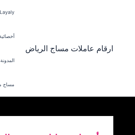
خطي
لى
 Layaly‪
لمحتوى
أخصائية ‪
ارقام عاملات مساج الرياض
المدونة
مساج من