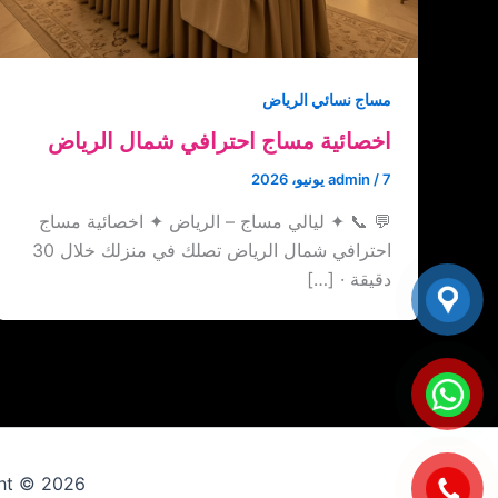
مساج نسائي الرياض
اخصائية مساج احترافي شمال الرياض
7 يونيو، 2026
/
admin
💬 📞 ✦ ليالي مساج – الرياض ✦ اخصائية مساج
احترافي شمال الرياض تصلك في منزلك خلال 30
دقيقة · […]
Copyright © 2026 ارقام عاملات 