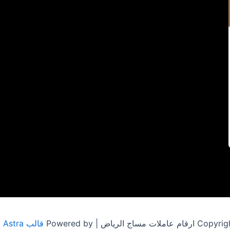
مساج الرياض | Powered by
قالب Astra للووردبريس