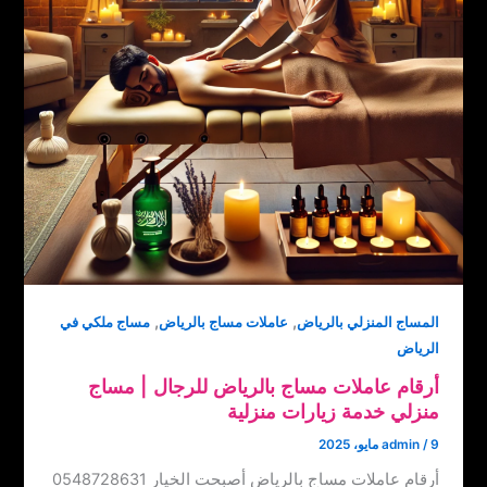
,
,
المساج المنزلي بالرياض
عاملات مساج بالرياض
مساج ملكي في
الرياض
أرقام عاملات مساج بالرياض للرجال‏ | ‏مساج
منزلي خدمة زيارات منزلية
9 مايو، 2025
/
admin
أرقام عاملات مساج بالرياض ‏‪0548728631 أصبحت الخيار