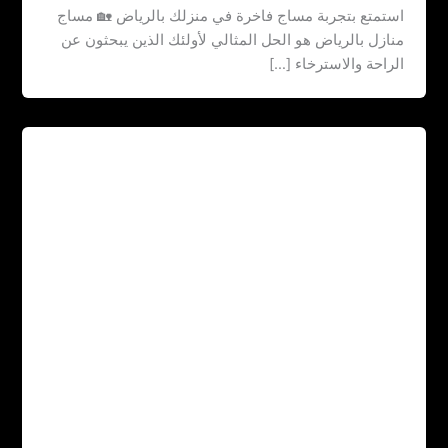
استمتع بتجربة مساج فاخرة في منزلك بالرياض 🏡 مساج
منازل بالرياض هو الحل المثالي لأولئك الذين يبحثون عن
الراحة والاسترخاء […]