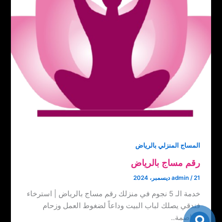
المساج المنزلي بالرياض
رقم مساج بالرياض
21 ديسمبر، 2024
/
admin
خدمة الـ 5 نجوم في منزلك رقم مساج بالرياض | استرخاء
فندقي يصلك لباب البيت وداعاً لضغوط العمل وزحام
العاصمة..