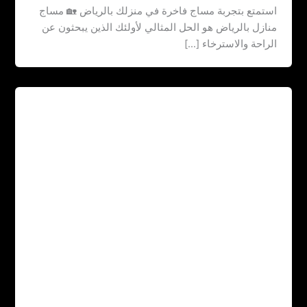
استمتع بتجربة مساج فاخرة في منزلك بالرياض 🏡 مساج
منازل بالرياض هو الحل المثالي لأولئك الذين يبحثون عن
الراحة والاسترخاء […]