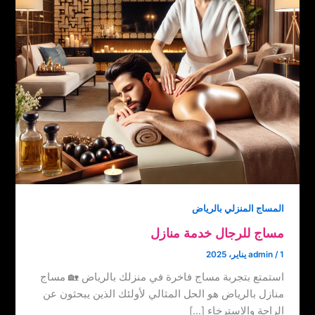
المساج المنزلي بالرياض
مساج للرجال خدمة منازل
1 يناير، 2025
/
admin
استمتع بتجربة مساج فاخرة في منزلك بالرياض 🏡 مساج
منازل بالرياض هو الحل المثالي لأولئك الذين يبحثون عن
الراحة والاسترخاء […]