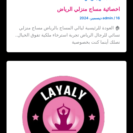
اخصائية مساج منزلي الرياض
16 ديسمبر، 2024
/
admin
🏠 العودة للرئيسية ليالي المساج بالرياض مساج منزلي
نسائي للرجال الرياض تجربة استرخاء ملكية تفوق الخيال..
نصلك أينما كنت بخصوصية