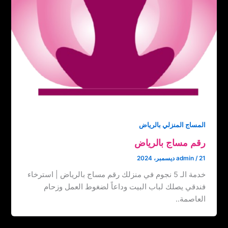
المساج المنزلي بالرياض
رقم مساج بالرياض
21 ديسمبر، 2024
/
admin
خدمة الـ 5 نجوم في منزلك رقم مساج بالرياض | استرخاء
فندقي يصلك لباب البيت وداعاً لضغوط العمل وزحام
العاصمة..