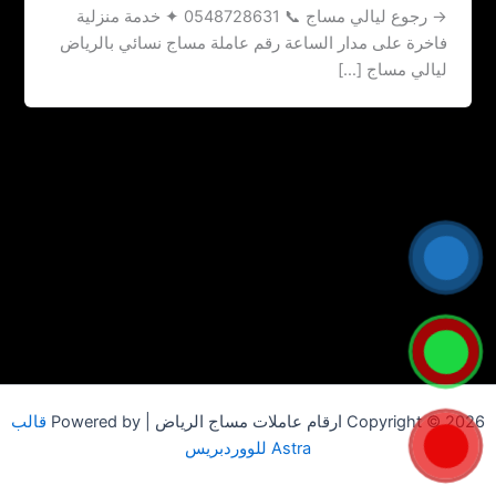
→ رجوع ليالي مساج 📞 0548728631 ✦ خدمة منزلية
فاخرة على مدار الساعة رقم عاملة مساج نسائي بالرياض
ليالي مساج […]
Copyright © 2026 ارقام عاملات مساج الرياض | Powered by
قالب
Astra للووردبريس