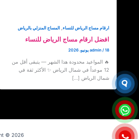
,
ارقام مساج الرياض للنساء
المساج المنزلي بالرياض
افضل ارقام مساج الرياض للنساء
18 يونيو، 2026
/
admin
🔥 المواعيد محدودة هذا الشهر — يتبقى أقل من
12 موعداً في شمال الرياض ✨ الأكثر ثقة في
شمال الرياض […]
Copyright © 2026 ارقام عاملات 