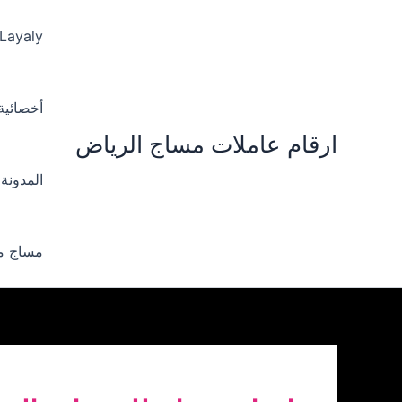
خطي
لى
 Layaly‪
لمحتوى
أخصائية ‪
ارقام عاملات مساج الرياض
المدونة
مساج من