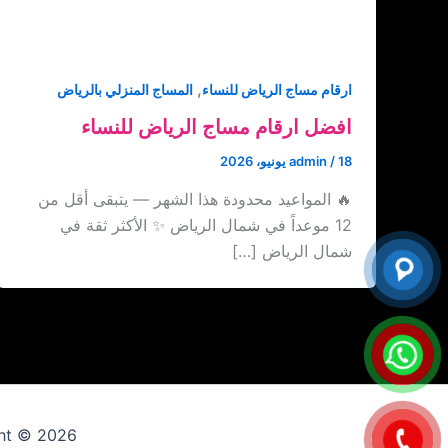
,
ارقام مساج الرياض للنساء
المساج المنزلي بالرياض
افضل ارقام مساج الرياض للنساء
18 يونيو، 2026
/
admin
🔥 المواعيد محدودة هذا الشهر — يتبقى أقل من
12 موعداً في شمال الرياض ✨ الأكثر ثقة في
شمال الرياض […]
Copyright © 2026 ارقام عاملات 