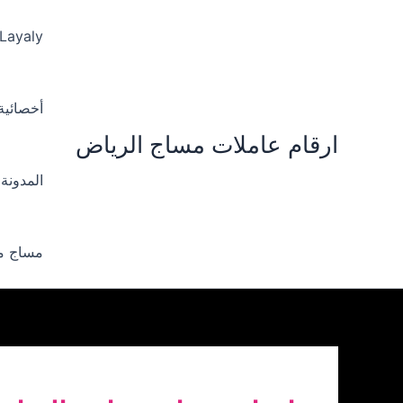
خطي
لى
 Layaly‪
لمحتوى
أخصائية ‪
ارقام عاملات مساج الرياض
المدونة
مساج من