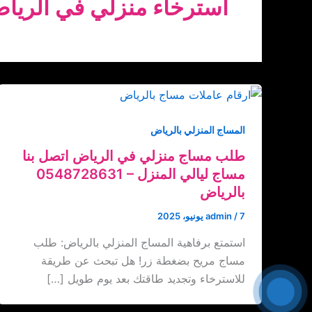
استرخاء منزلي في الريا
المساج المنزلي بالرياض
طلب مساج منزلي في الرياض اتصل بنا
‏‪0548728631 – مساج ليالي المنزل
بالرياض
7 يونيو، 2025
/
admin
استمتع برفاهية المساج المنزلي بالرياض: طلب
مساج مريح بضغطة زر! هل تبحث عن طريقة
للاسترخاء وتجديد طاقتك بعد يوم طويل […]