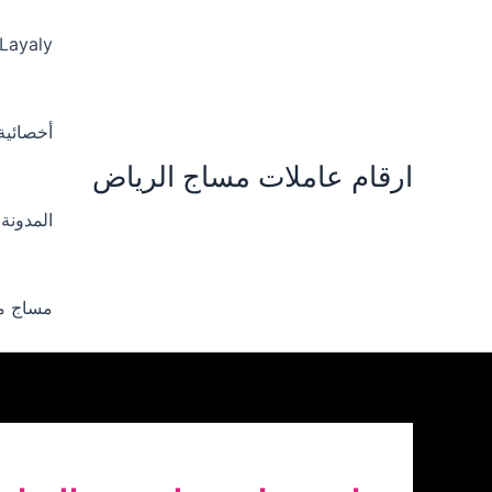
خطي
لى
 Layaly‪
لمحتوى
أخصائية ‪
ارقام عاملات مساج الرياض
المدونة
مساج من