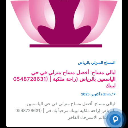
المساج المنزلي بالرياض
ليالي مساج: أفضل مساج منزلي في حي
الياسمين بالرياض (‏‪0548728631) | راحة ملكية
لبيتك
7 أكتوبر، 2025
/
admin
ليالي مساج: أفضل مساج منزلي في حي الياسمين
بالرياض (‏‪0548728631) | راحة ملكية لبيتك مرحباً بك في
عالم الاسترخاء الفاخر! […]