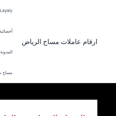
خطي
لى
 Layaly‪
لمحتوى
أخصائية ‪
ارقام عاملات مساج الرياض
المدونة
مساج من