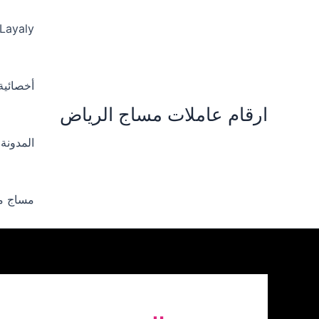
خطي
لى
 Layaly‪
لمحتوى
أخصائية ‪
ارقام عاملات مساج الرياض
المدونة
مساج من