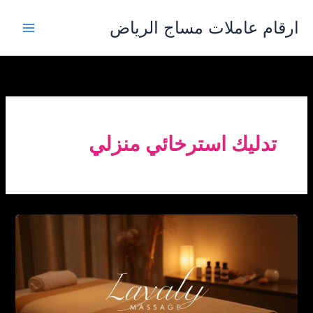
خطي
ارقام عاملات مساج الرياض
لى
لمحتوى
تدليك استرخائي منزلي