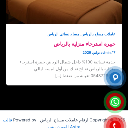
,
عاملات مساج بالرياض
مساج نسائي الرياض
خبيرة استرخاء منزلية بالرياض
7 يوليو، 2026
/
admin
خدمة نسائية 100% داخل شمال الرياض خبيرة استرخاء
منزلية بالرياض تعالج تعبك من أول لمسة ليالي
0548728631 تعبانة من ضغط […]
Copyright © 2026 ارقام عاملات مساج الرياض | Powered by
قالب
Astra للووردبريس