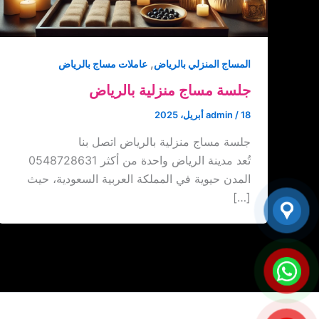
,
المساج المنزلي بالرياض
عاملات مساج بالرياض
جلسة مساج منزلية بالرياض
18 أبريل، 2025
/
admin
جلسة مساج منزلية بالرياض اتصل بنا
‏‪0548728631 تُعد مدينة الرياض واحدة من أكثر
المدن حيوية في المملكة العربية السعودية، حيث
[…]