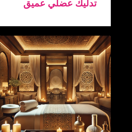
تدليك عضلي عميق