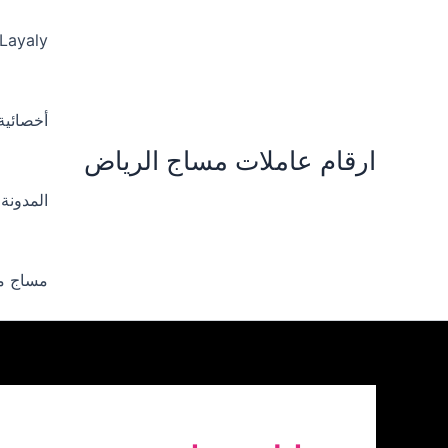
خطي
لى
 Layaly‪
لمحتوى
أخصائية ‪
ارقام عاملات مساج الرياض
المدونة
مساج من