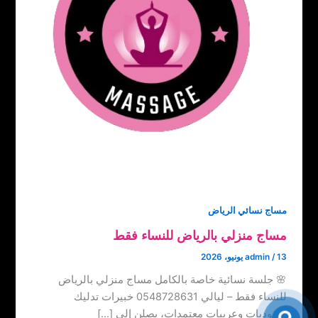
مساج نسائي الرياض
مساج منزلي بالرياض للنساء فقط
13 يونيو، 2026
/
admin
🌸 جلسة نسائية خاصة بالكامل مساج منزلي بالرياض
للنساء فقط – ليالي 0548728631 خبيرات تدليك
سعوديات وعربيات معتمدات، يصلن إلى […]