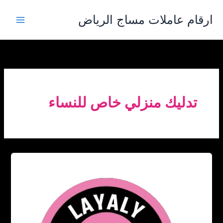
خطي
ارقام عاملات مساج الرياض
لى
لمحتوى
تدليك منزلي خاص للنساء