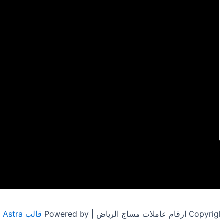
مساج الرياض | Powered by
قالب Astra للووردبريس