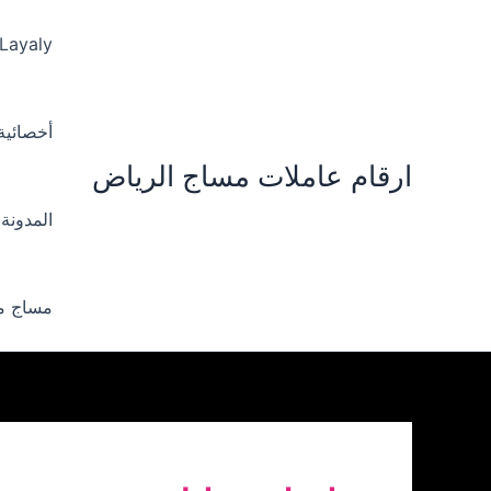
خطي
لى
 Layaly‪
لمحتوى
أخصائية ‪
ارقام عاملات مساج الرياض
المدونة
مساج من