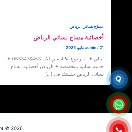
مساج نسائي الرياض
أخصائية مساج نسائي الرياض
21 مايو، 2026
/
admin
ليالي ✦ ← رجوع 📞 اتصلي الآن 0533478453 ✦
خدمة نسائية متخصصة ✦ الرياض أخصائية مساج
نسائي الرياض جلستك في […]
Copyright © 2026 ارقام عاملات 