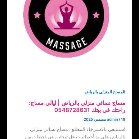
المساج المنزلي بالرياض
مساج نسائي منزلي بالرياض | ليالي مساج:
راحتك في بيتك ‏‪0548728631
19 سبتمبر، 2025
/
admin
استمتعي بالاسترخاء المطلق: مساج نسائي منزلي
بالرياض على يد أخصائيات هل تبحثين عن لحظات من