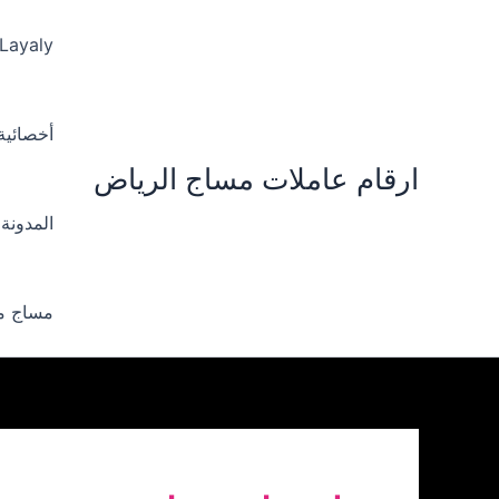
خطي
لى
 Layaly‪
لمحتوى
أخصائية ‪
ارقام عاملات مساج الرياض
المدونة
مساج من