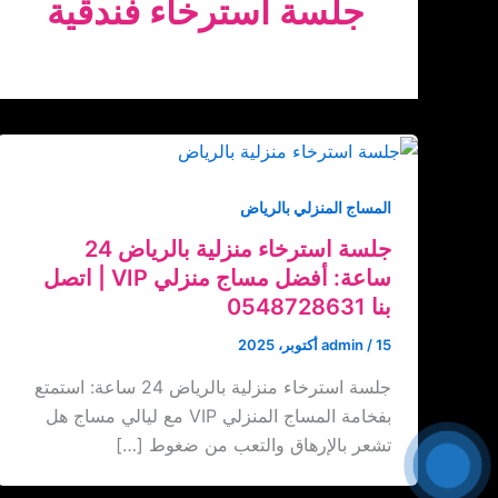
جلسة استرخاء فندقية
المساج المنزلي بالرياض
جلسة استرخاء منزلية بالرياض 24
ساعة: أفضل مساج منزلي VIP | اتصل
بنا ‏‪0548728631
15 أكتوبر، 2025
/
admin
جلسة استرخاء منزلية بالرياض 24 ساعة: استمتع
بفخامة المساج المنزلي VIP مع ليالي مساج هل
تشعر بالإرهاق والتعب من ضغوط […]