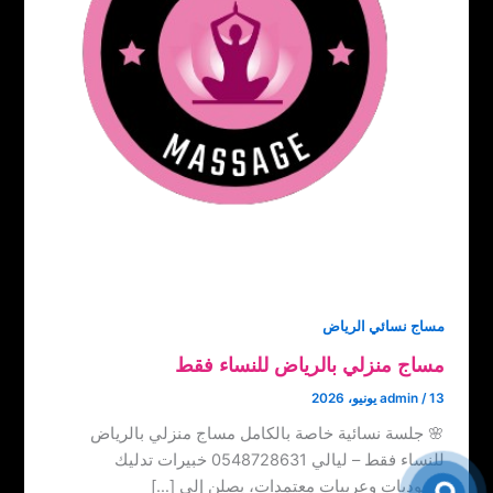
مساج نسائي الرياض
مساج منزلي بالرياض للنساء فقط
13 يونيو، 2026
/
admin
🌸 جلسة نسائية خاصة بالكامل مساج منزلي بالرياض
للنساء فقط – ليالي 0548728631 خبيرات تدليك
سعوديات وعربيات معتمدات، يصلن إلى […]