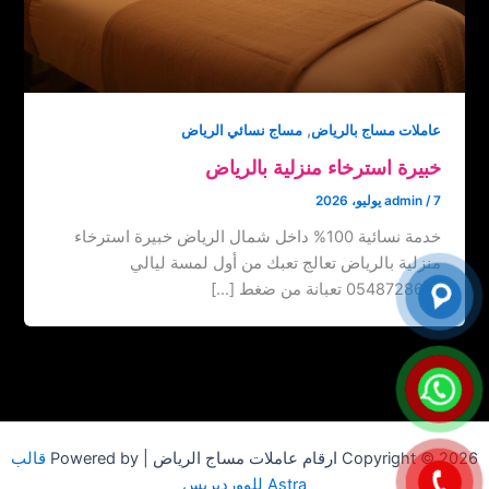
,
عاملات مساج بالرياض
مساج نسائي الرياض
خبيرة استرخاء منزلية بالرياض
7 يوليو، 2026
/
admin
خدمة نسائية 100% داخل شمال الرياض خبيرة استرخاء
منزلية بالرياض تعالج تعبك من أول لمسة ليالي
0548728631 تعبانة من ضغط […]
Copyright © 2026 ارقام عاملات مساج الرياض | Powered by
قالب
Astra للووردبريس