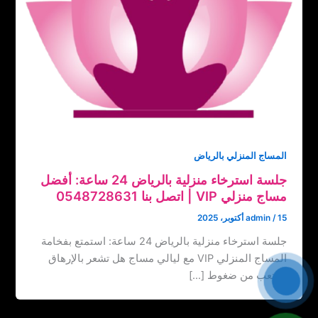
المساج المنزلي بالرياض
جلسة استرخاء منزلية بالرياض 24 ساعة: أفضل
مساج منزلي VIP | اتصل بنا ‏‪0548728631
15 أكتوبر، 2025
/
admin
جلسة استرخاء منزلية بالرياض 24 ساعة: استمتع بفخامة
المساج المنزلي VIP مع ليالي مساج هل تشعر بالإرهاق
والتعب من ضغوط […]