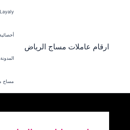
خطي
لى
 Layaly‪
لمحتوى
أخصائية ‪
ارقام عاملات مساج الرياض
المدونة
مساج من