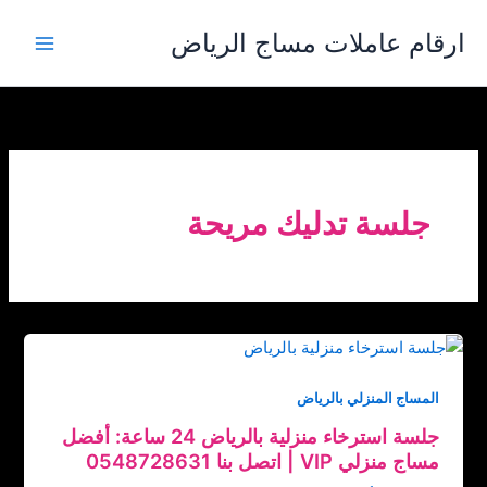
خطي
ارقام عاملات مساج الرياض
لى
لمحتوى
جلسة تدليك مريحة
المساج المنزلي بالرياض
جلسة استرخاء منزلية بالرياض 24 ساعة: أفضل
مساج منزلي VIP | اتصل بنا ‏‪0548728631