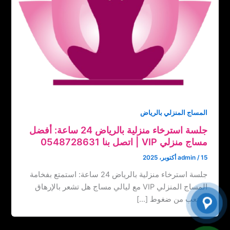
المساج المنزلي بالرياض
جلسة استرخاء منزلية بالرياض 24 ساعة: أفضل
مساج منزلي VIP | اتصل بنا ‏‪0548728631
15 أكتوبر، 2025
/
admin
جلسة استرخاء منزلية بالرياض 24 ساعة: استمتع بفخامة
المساج المنزلي VIP مع ليالي مساج هل تشعر بالإرهاق
والتعب من ضغوط […]