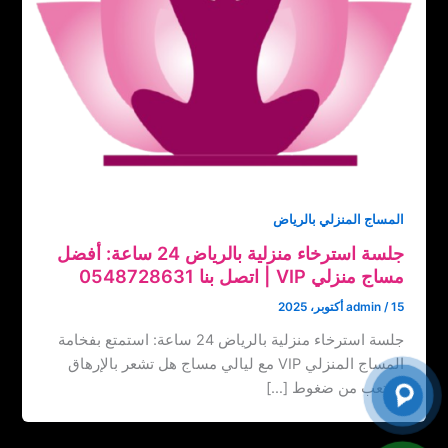
المساج المنزلي بالرياض
جلسة استرخاء منزلية بالرياض 24 ساعة: أفضل
مساج منزلي VIP | اتصل بنا ‏‪0548728631
15 أكتوبر، 2025
/
admin
جلسة استرخاء منزلية بالرياض 24 ساعة: استمتع بفخامة
المساج المنزلي VIP مع ليالي مساج هل تشعر بالإرهاق
والتعب من ضغوط […]