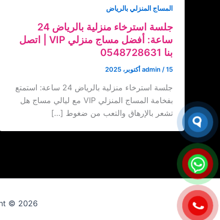
المساج المنزلي بالرياض
جلسة استرخاء منزلية بالرياض 24
ساعة: أفضل مساج منزلي VIP | اتصل
بنا ‏‪0548728631
15 أكتوبر، 2025
/
admin
جلسة استرخاء منزلية بالرياض 24 ساعة: استمتع
بفخامة المساج المنزلي VIP مع ليالي مساج هل
تشعر بالإرهاق والتعب من ضغوط […]
Copyright © 2026 ارقام عاملات 