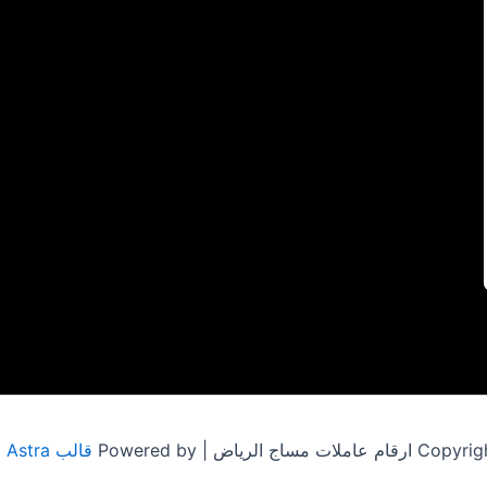
مساج الرياض | Powered by
قالب Astra للووردبريس