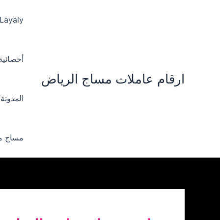
خطي
لى
 Layaly‪
لمحتوى
أخصائية ‪
ارقام عاملات مساج الرياض
المدونة
مساج من