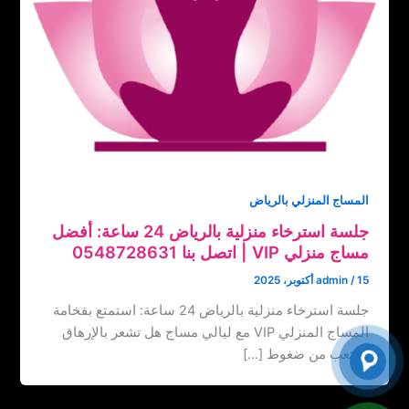
المساج المنزلي بالرياض
جلسة استرخاء منزلية بالرياض 24 ساعة: أفضل
مساج منزلي VIP | اتصل بنا ‏‪0548728631
15 أكتوبر، 2025
/
admin
جلسة استرخاء منزلية بالرياض 24 ساعة: استمتع بفخامة
المساج المنزلي VIP مع ليالي مساج هل تشعر بالإرهاق
والتعب من ضغوط […]