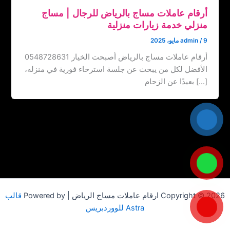
أرقام عاملات مساج بالرياض للرجال‏ | ‏مساج
منزلي خدمة زيارات منزلية
9 مايو، 2025
/
admin
أرقام عاملات مساج بالرياض ‏‪0548728631 أصبحت الخيار
الأفضل لكل من يبحث عن جلسة استرخاء فورية في منزله،
بعيدًا عن الزحام […]
Copyright © 2026 ارقام عاملات مساج الرياض | Powered by
قالب
Astra للووردبريس