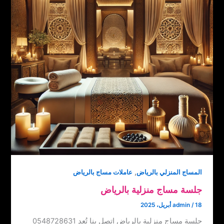
,
المساج المنزلي بالرياض
عاملات مساج بالرياض
جلسة مساج منزلية بالرياض
18 أبريل، 2025
/
admin
جلسة مساج منزلية بالرياض اتصل بنا ‏‪0548728631 تُعد