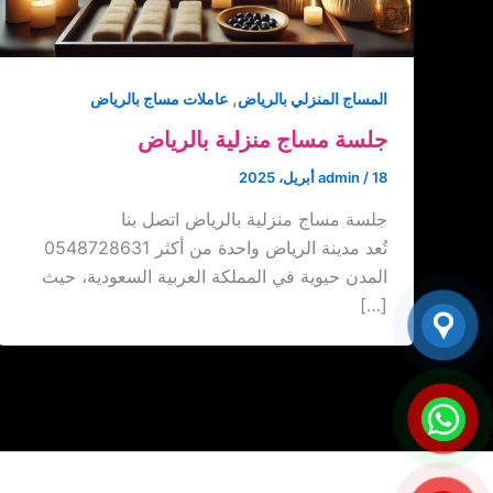
,
المساج المنزلي بالرياض
عاملات مساج بالرياض
جلسة مساج منزلية بالرياض
18 أبريل، 2025
/
admin
جلسة مساج منزلية بالرياض اتصل بنا
‏‪0548728631 تُعد مدينة الرياض واحدة من أكثر
المدن حيوية في المملكة العربية السعودية، حيث
[…]