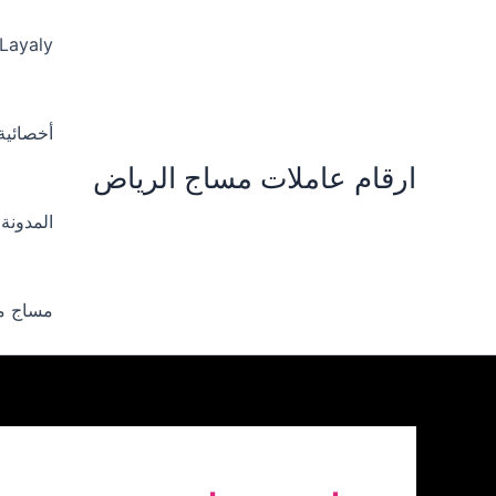
خطي
لى
 Layaly‪
لمحتوى
أخصائية ‪
ارقام عاملات مساج الرياض
المدونة
مساج من