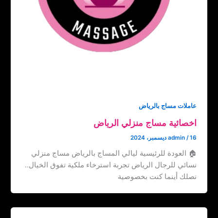
عاملات مساج بالرياض
اخصائية مساج منزلي الرياض
16 ديسمبر، 2024
/
admin
🏠 العودة للرئيسية ليالي المساج بالرياض مساج منزلي
نسائي للرجال الرياض تجربة استرخاء ملكية تفوق الخيال..
نصلك أينما كنت بخصوصية