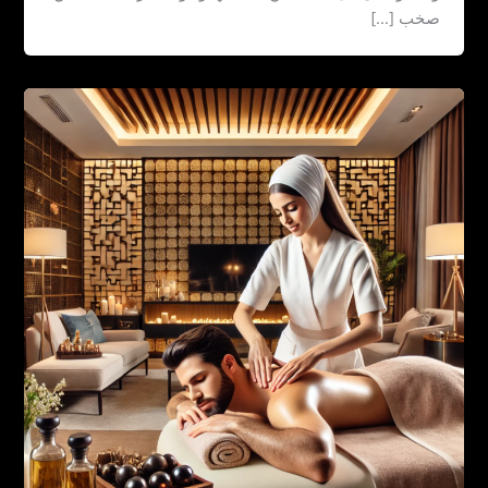
صخب […]