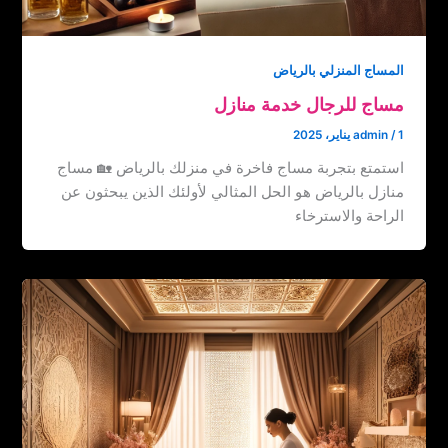
المساج المنزلي بالرياض
مساج للرجال خدمة منازل
1 يناير، 2025
/
admin
استمتع بتجربة مساج فاخرة في منزلك بالرياض 🏡 مساج
منازل بالرياض هو الحل المثالي لأولئك الذين يبحثون عن
الراحة والاسترخاء