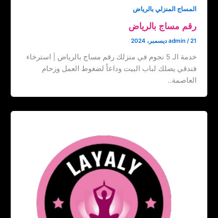
المساج المنزلي بالرياض
رقم مساج بالرياض
21 ديسمبر، 2024
/
admin
خدمة الـ 5 نجوم في منزلك رقم مساج بالرياض | استرخاء
فندقي يصلك لباب البيت وداعاً لضغوط العمل وزحام
العاصمة..