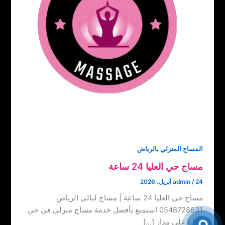
المساج المنزلي بالرياض
مساج حي العليا 24 ساعة
24 أبريل، 2026
/
admin
مساج حي العليا 24 ساعة | مساج ليالي الرياض
0548728631 استمتع بأفضل خدمة مساج منزلي في حي
العليا على مدار […]