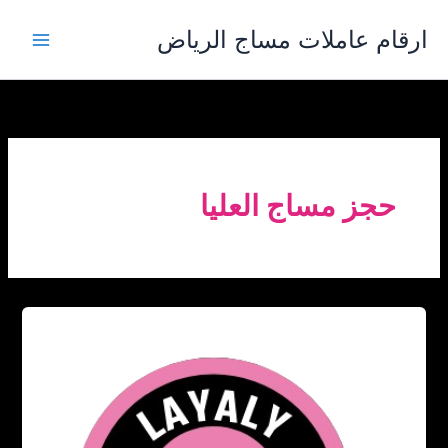
خطي
ارقام عاملات مساج الرياض
لى
لمحتوى
حجز مساج العليا