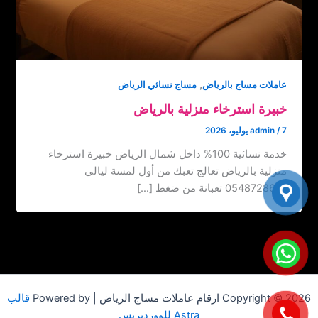
,
عاملات مساج بالرياض
مساج نسائي الرياض
خبيرة استرخاء منزلية بالرياض
7 يوليو، 2026
/
admin
خدمة نسائية 100% داخل شمال الرياض خبيرة استرخاء
منزلية بالرياض تعالج تعبك من أول لمسة ليالي
0548728631 تعبانة من ضغط […]
Copyright © 2026 ارقام عاملات مساج الرياض | Powered by
قالب
Astra للووردبريس