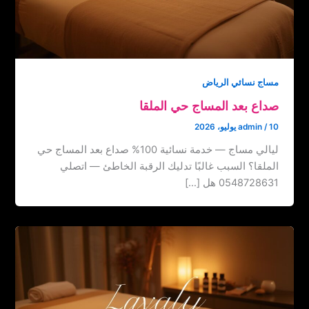
مساج نسائي الرياض
صداع بعد المساج حي الملقا
10 يوليو، 2026
/
admin
ليالي مساج — خدمة نسائية 100% صداع بعد المساج حي
الملقا؟ السبب غالبًا تدليك الرقبة الخاطئ — اتصلي
0548728631 هل […]