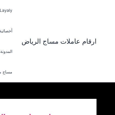
خطي
لى
 Layaly‪
لمحتوى
أخصائية ‪
ارقام عاملات مساج الرياض
المدونة
مساج من