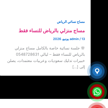
مساج نسائي الرياض
مساج منزلي بالرياض للنساء فقط
13 يونيو، 2026
/
admin
🌸 جلسة نسائية خاصة بالكامل مساج منزلي
بالرياض للنساء فقط – ليالي 0548728631
خبيرات تدليك سعوديات وعربيات معتمدات، يصلن
إلى […]