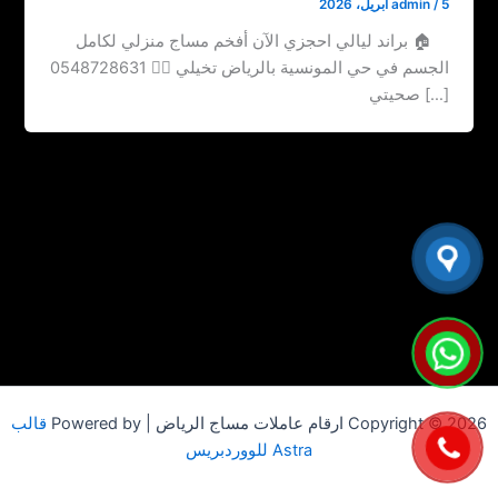
5 أبريل، 2026
/
admin
🏠 براند ليالي احجزي الآن أفخم مساج منزلي لكامل
الجسم في حي المونسية بالرياض ‏‪0548728631 💆‍♀️ تخيلي
صحيتي […]
Copyright © 2026 ارقام عاملات مساج الرياض | Powered by
قالب
Astra للووردبريس