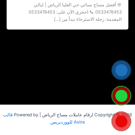
🌸 أفضل مساج نسائي حي العليا الرياض | ليالي
0533478453 📞 احجزي الآن على: 0533478453
المقدمة: رحلة الاسترخاء تبدأ من […]
Copyright © 2026 ارقام عاملات مساج الرياض | Powered by
قالب
Astra للووردبريس