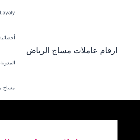
خطي
لى
 Layaly‪
لمحتوى
أخصائية ‪
ارقام عاملات مساج الرياض
المدونة
مساج من