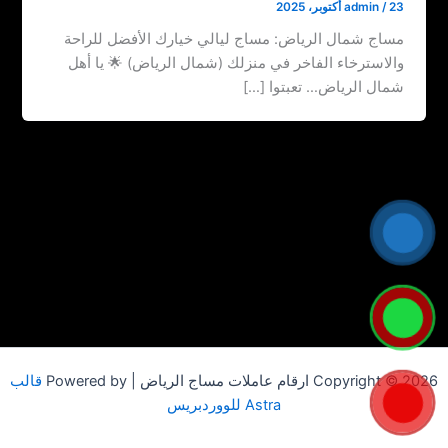
23 أكتوبر، 2025
/
admin
مساج شمال الرياض: مساج ليالي خيارك الأفضل للراحة
والاسترخاء الفاخر في منزلك (شمال الرياض) 🌟 يا أهل
شمال الرياض… تعبتوا […]
Copyright © 2026 ارقام عاملات مساج الرياض | Powered by
قالب
Astra للووردبريس