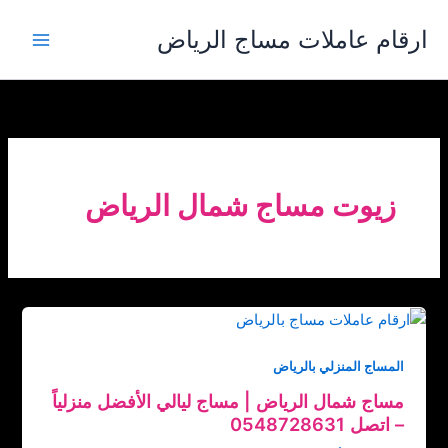
خطي
ارقام عاملات مساج الرياض
لى
لمحتوى
زيوت مساج شمال الرياض
المساج المنزلي بالرياض
مساج شمال الرياض | مساج ليالي الأفضل منزلياً
– اتصل ‏‪0548728631