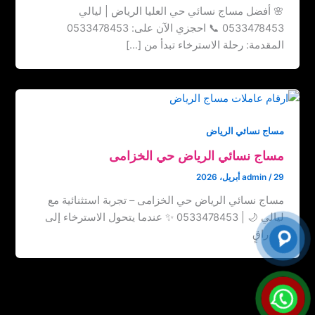
🌸 أفضل مساج نسائي حي العليا الرياض | ليالي
0533478453 📞 احجزي الآن على: 0533478453
المقدمة: رحلة الاسترخاء تبدأ من […]
مساج نسائي الرياض
مساج نسائي الرياض حي الخزامى
29 أبريل، 2026
/
admin
مساج نسائي الرياض حي الخزامى – تجربة استثنائية مع
ليالي 🌙 | 0533478453 ✨ عندما يتحول الاسترخاء إلى
فن راقٍ