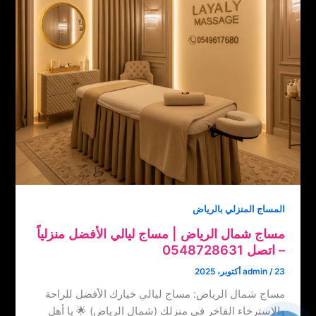
المساج المنزلي بالرياض
مساج شمال الرياض | مساج ليالي الأفضل منزلياً
– اتصل ‏‪0548728631
23 أكتوبر، 2025
/
admin
مساج شمال الرياض: مساج ليالي خيارك الأفضل للراحة
والاسترخاء الفاخر في منزلك (شمال الرياض) 🌟 يا أهل