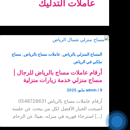
عاملات التدليك
,
,
المساج المنزلي بالرياض
عاملات مساج بالرياض
مساج
ملكي في الرياض
أرقام عاملات مساج بالرياض للرجال‏ |
‏مساج منزلي خدمة زيارات منزلية
9 مايو، 2025
/
admin
أرقام عاملات مساج بالرياض ‏‪0548728631
أصبحت الخيار الأفضل لكل من يبحث عن جلسة
استرخاء فورية في منزله، بعيدًا عن الزحام […]