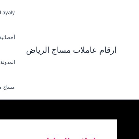
خطي
لى
 Layaly‪
لمحتوى
أخصائية ‪
ارقام عاملات مساج الرياض
المدونة
مساج من