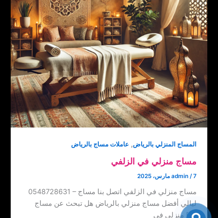
,
المساج المنزلي بالرياض
عاملات مساج بالرياض
مساج منزلي في الزلفي
7 مارس، 2025
/
admin
مساج منزلي في الزلفي اتصل بنا ‏‪0548728631 – مساج
ليالي أفضل مساج منزلي بالرياض هل تبحث عن مساج
منزلي في […]