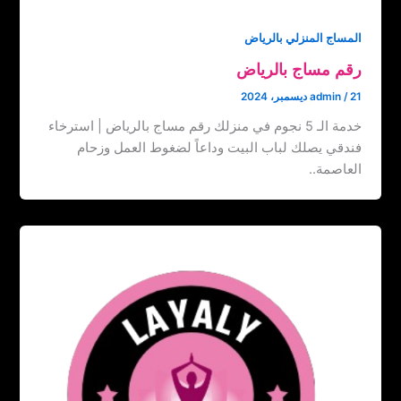
المساج المنزلي بالرياض
رقم مساج بالرياض
21 ديسمبر، 2024
/
admin
خدمة الـ 5 نجوم في منزلك رقم مساج بالرياض | استرخاء
فندقي يصلك لباب البيت وداعاً لضغوط العمل وزحام
العاصمة..