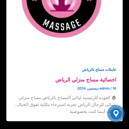
عاملات مساج بالرياض
اخصائية مساج منزلي الرياض
16 ديسمبر، 2024
/
admin
🏠 العودة للرئيسية ليالي المساج بالرياض مساج منزلي
نسائي للرجال الرياض تجربة استرخاء ملكية تفوق الخيال..
نصلك أينما كنت بخصوصية