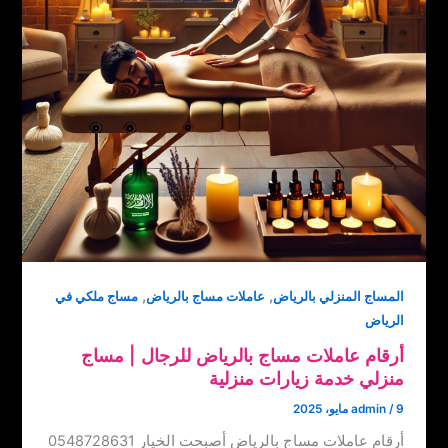
,
,
المساج المنزلي بالرياض
عاملات مساج بالرياض
مساج ملكي في
الرياض
أرقام عاملات مساج بالرياض للرجال‏ | ‏مساج
منزلي خدمة زيارات منزلية
9 مايو، 2025
/
admin
أرقام عاملات مساج بالرياض ‏‪0548728631 أصبحت الخيار