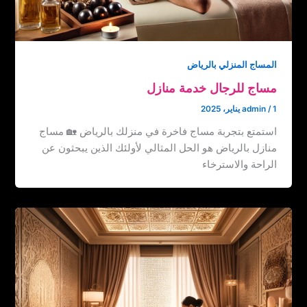
المساج المنزلي بالرياض
مساج للرجال خدمة منازل
1 يناير، 2025
/
admin
استمتع بتجربة مساج فاخرة في منزلك بالرياض 🏡 مساج
منازل بالرياض هو الحل المثالي لأولئك الذين يبحثون عن
الراحة والاسترخاء